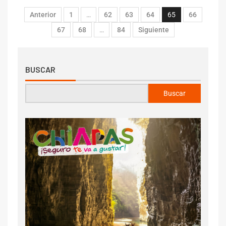
Anterior
1
…
62
63
64
65
66
67
68
…
84
Siguiente
BUSCAR
Buscar