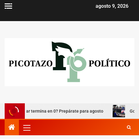
agosto 9, 2026
 celular termina en 0? Prepárate para agosto
Godoy: habrá