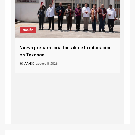
Noticias
Nac
¿Tú celular termina en 0? Prepárate para
agosto
Godo
ión
ARH
agosto 8, 2026
de 
A