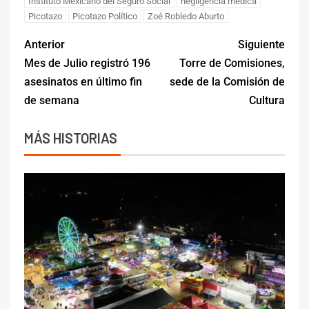
Instituto Mexicano del Seguro Social
negligencia médica
Picotazo
Picotazo Político
Zoé Robledo Aburto
Anterior
Siguiente
Mes de Julio registró 196
Torre de Comisiones,
asesinatos en último fin
sede de la Comisión de
de semana
Cultura
MÁS HISTORIAS