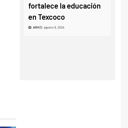
fortalece la educación
ag
en Texcoco
ARH
ARH
agosto 8, 2026