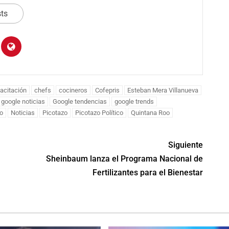
igación contra la
sts
ARH
agosto 8, 2026
de personas
agosto 8, 2026
acitación
chefs
cocineros
Cofepris
Esteban Mera Villanueva
google noticias
Google tendencias
google trends
o
Noticias
Picotazo
Picotazo Político
Quintana Roo
Siguiente
Sheinbaum lanza el Programa Nacional de
Fertilizantes para el Bienestar