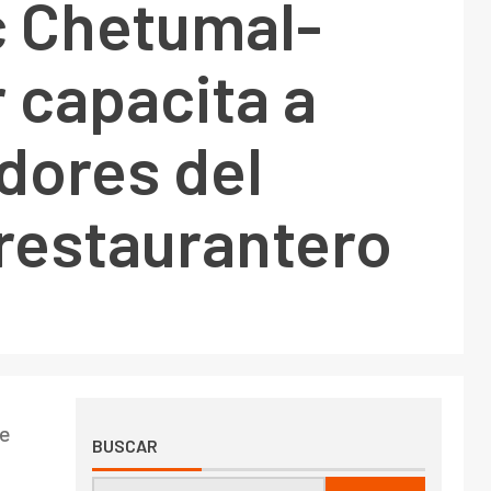
c Chetumal-
 capacita a
dores del
restaurantero
te
BUSCAR