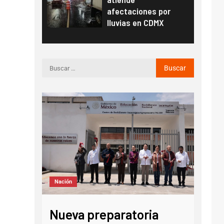
afectaciones por
lluvias en CDMX
Notic
Nación
xpo
¿Tú
Nueva preparatoria
 2026
0? 