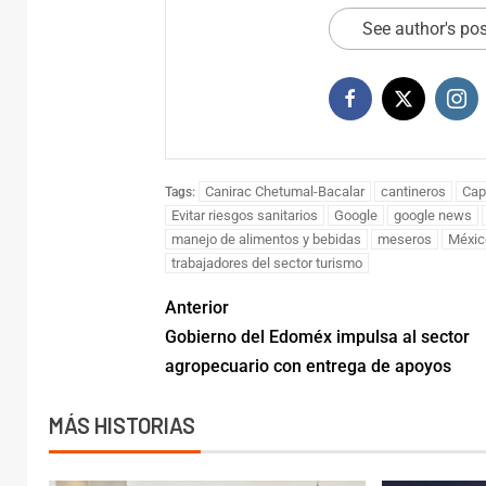
invest
See author's po
trata 
ADMRM
Canirac Chetumal-Bacalar
cantineros
Cap
Tags:
Evitar riesgos sanitarios
Google
google news
manejo de alimentos y bebidas
meseros
Méxic
trabajadores del sector turismo
Anterior
Gobierno del Edoméx impulsa al sector
agropecuario con entrega de apoyos
MÁS HISTORIAS