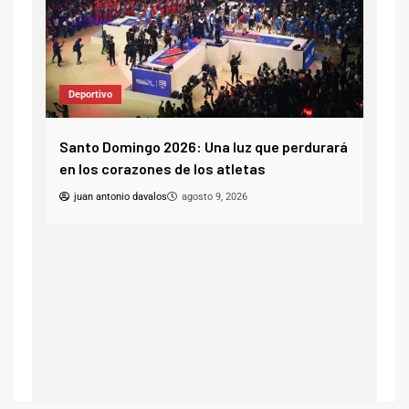
Deportivo
mingo 2026: Una luz que perdurará
Selección Mexicana Su
orazones de los atletas
Premundial y consigu
Olímpicos
nio davalos
agosto 9, 2026
juan antonio davalos
agos