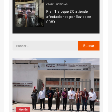
CDMX
NOTICIAS
Plan Tlaloque 2.0 atiende
afectaciones por lluvias en
CDMX
Noticias
Nación