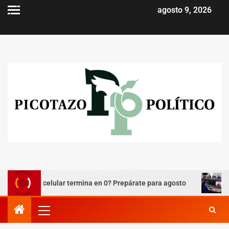
agosto 9, 2026
¿Tú celular termina en 0? Prepárate para agosto
Godoy: 