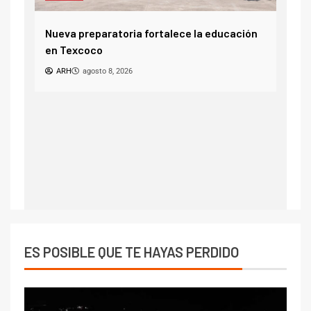
¿Tú celular te
agosto
ueva preparatoria fortalece la educación
ARH
agosto 8, 
n Texcoco
ARH
agosto 8, 2026
ES POSIBLE QUE TE HAYAS PERDIDO