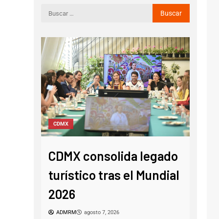
CDMX
Nació
CDMX consolida legado
Sh
 Zona
turístico tras el Mundial
ava
2026
muj
ADMRM
agosto 7, 2026
AD