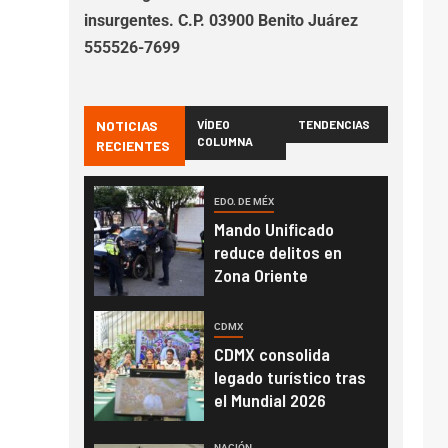
insurgentes. C.P. 03900 Benito Juárez
555526-7699
NOTICIAS
VÍDEO
TENDENCIAS
COLUMNA
RECIENTES
EDO. DE MÉX
Mando Unificado
reduce delitos en
Zona Oriente
CDMX
CDMX consolida
legado turístico tras
el Mundial 2026
NACIÓN