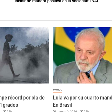
incidir de manera positiva en la sociedad: INAI
MUNDO
mpe récord por ola de
Lula va por su cuarto man
41 grados
En Brasil
6
ARH
agosto 2, 2026
ARH