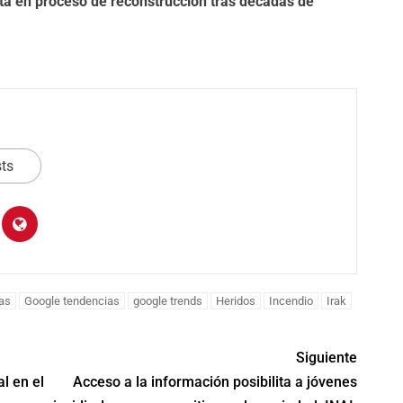
stá en proceso de reconstrucción tras décadas de
sts
Edo. de Méx
Picotazo Chiapas
Mando Unificado
as amplía acceso
ias
Google tendencias
google trends
Heridos
Incendio
Irak
reduce delitos en
cina con nueva
Oriente
 educativa
Siguiente
l en el
Acceso a la información posibilita a jóvenes
ADMRM
agosto 7, 2026
sto 7, 2026