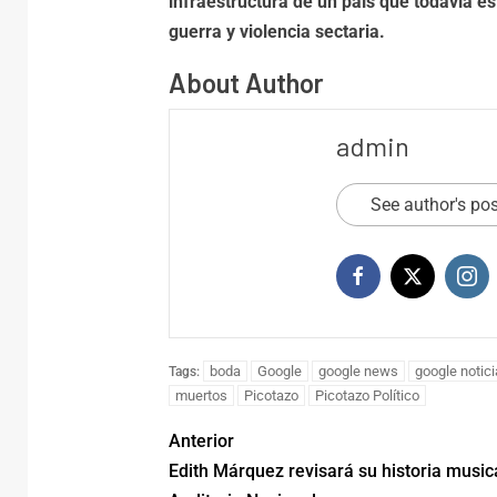
infraestructura de un país que todavía e
guerra y violencia sectaria.
About Author
admin
See author's po
Noticias
Chiap
boda
Google
google news
google notic
Tags:
a medi
muertos
Picotazo
Picotazo Político
oferta
Anterior
Edith Márquez revisará su historia musica
ARH
ago