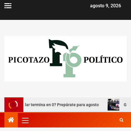
agosto 9, 2026
celular termina en 0? Prepárate para agosto
Godoy: habrá 