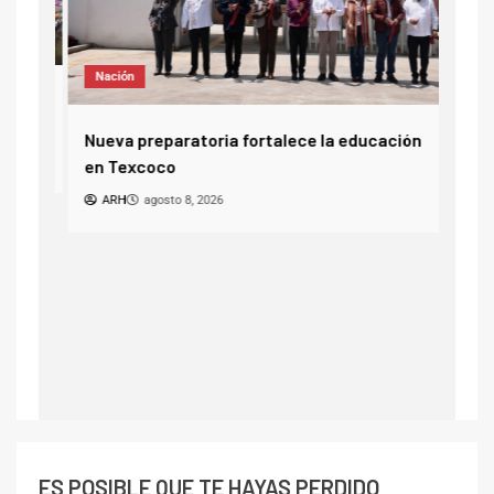
Not
Nación
¿Tú 
ago
Nueva preparatoria fortalece la educación
A
en Texcoco
ARH
agosto 8, 2026
ES POSIBLE QUE TE HAYAS PERDIDO