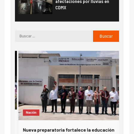
afectaciones por lluvias en
CDMX
Not
Nación
¿Tú 
ago
Nueva preparatoria fortalece la educación