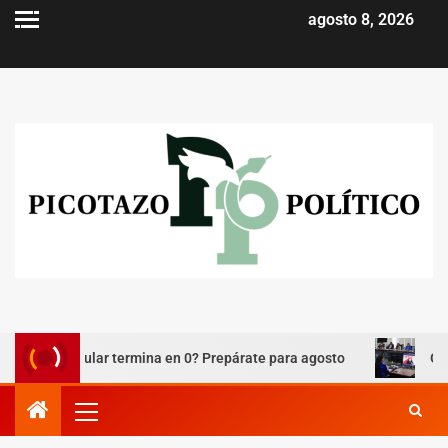
agosto 8, 2026
ú celular termina en 0? Prepárate para agosto
Godoy: habr