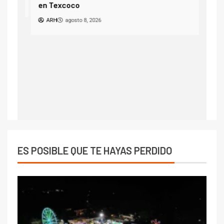
A
en Texcoco
ARH
agosto 8, 2026
ES POSIBLE QUE TE HAYAS PERDIDO