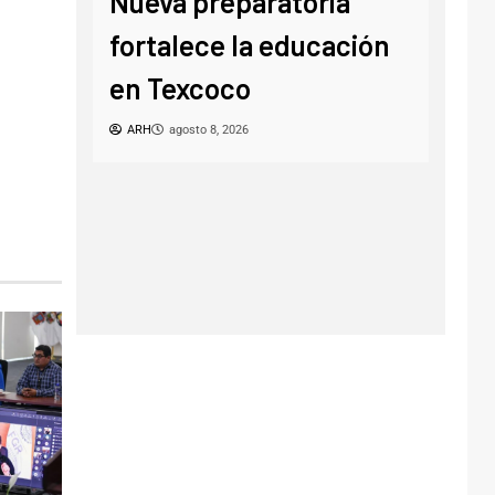
Nueva preparatoria
 2026
0? 
fortalece la educación
ag
en Texcoco
ARH
ARH
agosto 8, 2026