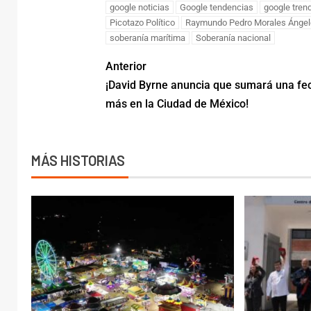
Godoy
google noticias
Google tendencias
google tren
invest
Picotazo Político
Raymundo Pedro Morales Ángel
soberanía marítima
Soberanía nacional
trata 
Anterior
ADMRM
​¡David Byrne anuncia que sumará una ​fe
más ​en la Ciudad de México!
MÁS HISTORIAS