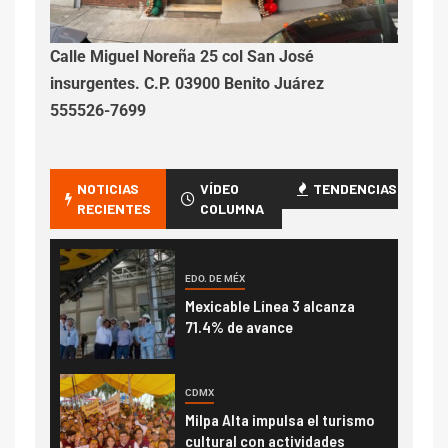
Calle Miguel Noreña 25 col San José
insurgentes. C.P. 03900 Benito Juárez
555526-7699
NOTICIAS
VÍDEO
TENDENCIAS
RECIENTES
COLUMNA
EDO. DE MÉX
Mexicable Línea 3 alcanza
71.4% de avance
CDMX
Milpa Alta impulsa el turismo
cultural con actividades