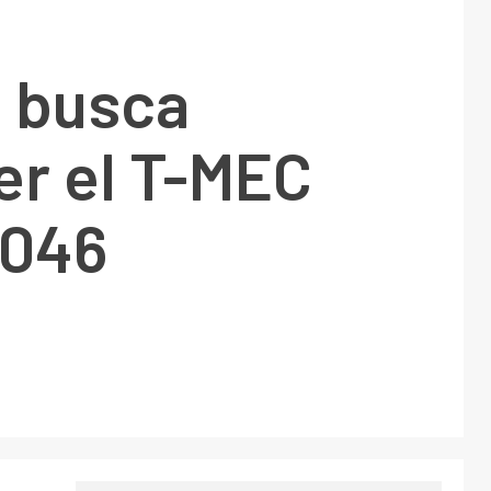
 busca
er el T-MEC
2046