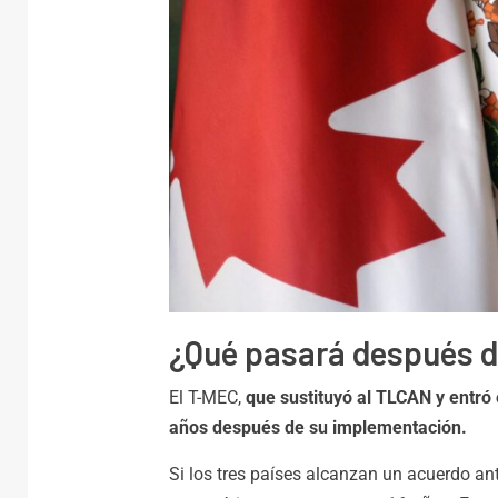
CDMX
Activan
por llu
alcaldí
FD
agosto 
¿Qué pasará después del
El T-MEC,
que sustituyó al TLCAN y entró 
años después de su implementación.
Si los tres países alcanzan un acuerdo ante