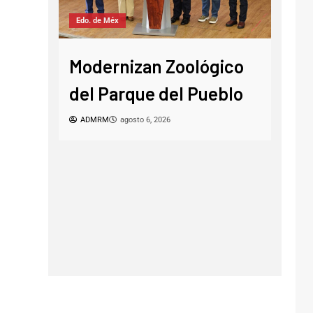
CDMX
Edo. de Méx
Cam
Modernizan Zoológico
púb
ia
del Parque del Pueblo
árbo
es
ADMRM
agosto 6, 2026
Hid
FD