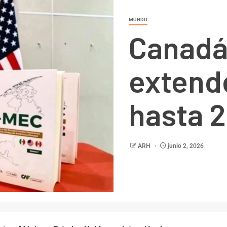
MUNDO
Canadá
extend
hasta 
ARH
junio 2, 2026