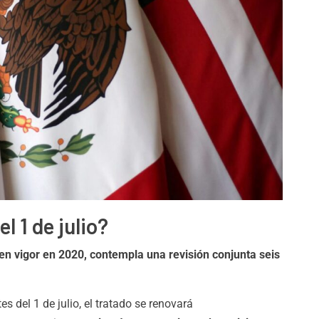
CDMX
 Alerta Amarilla
Refuerzan vigilanc
vias en las 16
ambiental en canal
as de la CDMX
de Xochimilco
6, 2026
ADMRM
agosto 6, 2026
 1 de julio?
en vigor en 2020, contempla una revisión conjunta seis
s del 1 de julio, el tratado se renovará