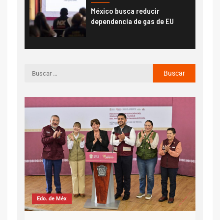
México busca reducir
dependencia de gas de EU
CD
Edo. de Méx
Cam