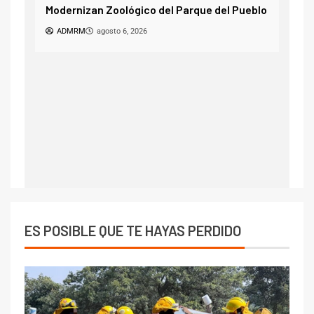
Modernizan Zoológico del Parque del Pueblo
un á
les
ADMRM
agosto 6, 2026
FD
ES POSIBLE QUE TE HAYAS PERDIDO