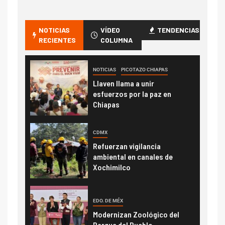
NOTICIAS
VÍDEO
TENDENCIAS
RECIENTES
COLUMNA
NOTICIAS
PICOTAZO CHIAPAS
Llaven llama a unir
esfuerzos por la paz en
Chiapas
CDMX
Refuerzan vigilancia
ambiental en canales de
Xochimilco
EDO. DE MÉX
Modernizan Zoológico del
Parque del Pueblo