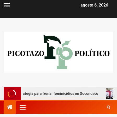
agosto 6, 2026
 estrategia para frenar feminicidios en Soconusco
Bacala