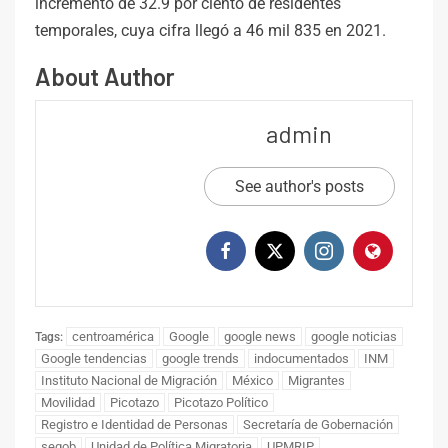
incremento de 32.9 por ciento de residentes
temporales, cuya cifra llegó a 46 mil 835 en 2021.
About Author
admin
See author's posts
centroamérica
Google
google news
google noticias
Tags:
Google tendencias
google trends
indocumentados
INM
Instituto Nacional de Migración
México
Migrantes
Movilidad
Picotazo
Picotazo Político
Registro e Identidad de Personas
Secretaría de Gobernación
segob
Unidad de Política Migratoria
UPMRIP