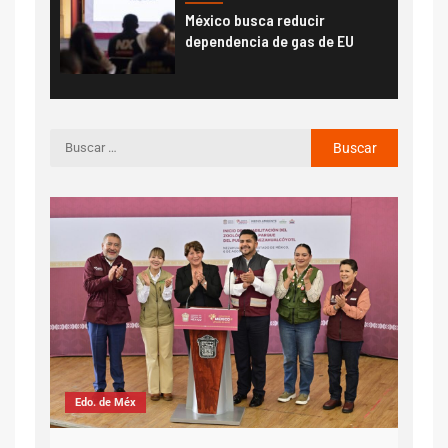
México busca reducir
dependencia de gas de EU
CDMX
Edo. de Méx
Camión d