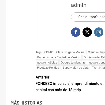
admin
CDMX
CDMX
See author's po
Activan Alerta Amarilla
Refuer
por lluvias en las 16
ambien
alcaldías de la CDMX
de Xo
FD
agosto 6, 2026
CDMX
Clara Brugada Molina
Claudia She
Tags:
ADMRM
Gobierno de la Ciudad de México
Gobierno del Es
google noticias
Google tendencias
google tren
Picotazo Político
Supervisión de obra
Tren Inte
Anterior
FONDESO impulsa el emprendimiento en 
capital con más de 18 mdp
MÁS HISTORIAS