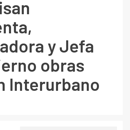
isan
enta,
adora y Jefa
ierno obras
n Interurbano