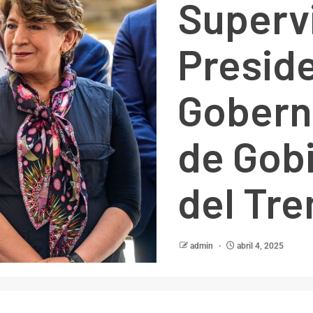
Superv
Presid
Gobern
de Gob
del Tre
admin
abril 4, 2025