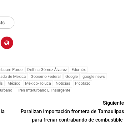
Edo. de Méx
sts
Modernizan Zooló
zan vigilancia
del Parque del Pu
tal en canales
ADMRM
agosto 6, 2026
chimilco
inbaum Pardo
Delfina Gómez Álvarez
Edoméx
agosto 6, 2026
tado de México
Gobierno Federal
Google
google news
ds
México
México-Toluca
Noticias
Picotazo
rurbano
Tren Interurbano El Insurgente
Siguiente
la
Paralizan importación frontera de Tamaulipas
para frenar contrabando de combustible