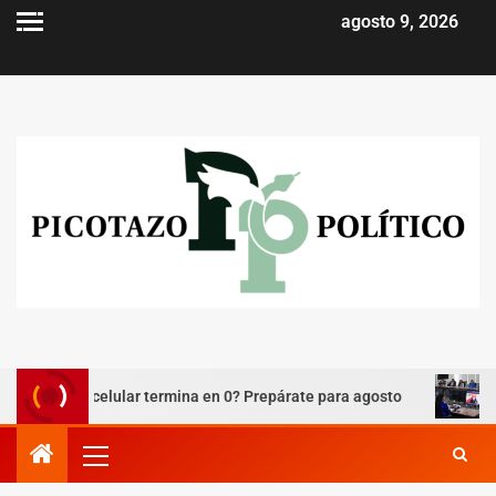
agosto 9, 2026
¿Tú celular termina en 0? Prepárate para agosto
Godoy: 