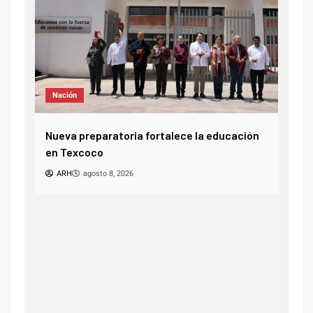
Noticias
ión
¿Tú celular term
agosto
va preparatoria fortalece la educación
ARH
agosto 8, 202
Texcoco
RH
agosto 8, 2026